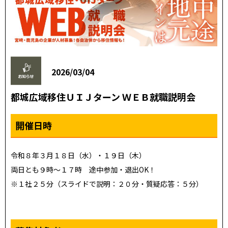
2026/03/04
都城広域移住ＵＩＪターン ＷＥＢ就職説明会
開催日時
令和８年３月１８日（水）・１９日（木）
両日とも９時～１７時 途中参加・退出OK！
※１社２５分（スライドで説明：２０分・質疑応答：５分）