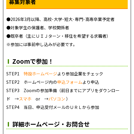
募集対象者
●2026年3月以降、高校･大学･短大･専門･高専卒業予定者
●対象学生の保護者、学校関係者
●既卒者（主にＵＩＪターン・移住を希望する求職者）
※参加には事前申し込みが必要です。
Zoomで参加！
STEP1
特設ホームページ
より参加企業をチェック
STEP2 ホームページ内の
申込フォーム
より申込
STEP3 Zoomの参加準備（前日までにアプリをダウンロー
ド →
スマホ
or →
パソコン
）
STEP4 当日、申込受付メールのＵＲＬから参加
詳細ホームページ・お問合せ