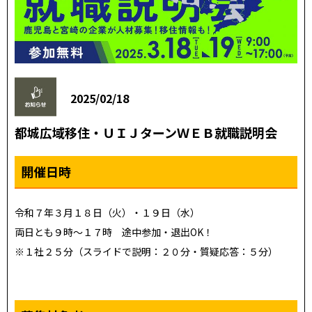
2025/02/18
都城広域移住・ＵＩＪターンＷＥＢ就職説明会
開催日時
令和７年３月１８日（火）・１９日（水）
両日とも９時～１７時 途中参加・退出OK！
※１社２５分（スライドで説明：２０分・質疑応答：５分）