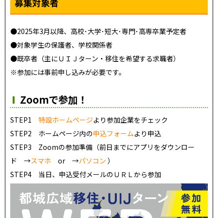
募集対象者
●2025年3月以降、高校･大学･短大･専門･高専卒業予定者
●対象学生の保護者、学校関係者
●既卒者（主にＵＩＪターン・移住を希望する求職者）
※参加には事前申し込みが必要です。
Zoomで参加！
STEP1
特設ホームページ
より参加企業をチェック
STEP2 ホームページ内の
申込フォーム
より申込
STEP3 Zoomの参加準備（前日までにアプリをダウンロー
ド →
スマホ
or →
パソコン
）
STEP4 当日、申込受付メールのＵＲＬから参加