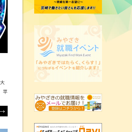
を大
、平
→