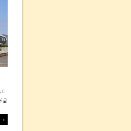
電加
部品
→