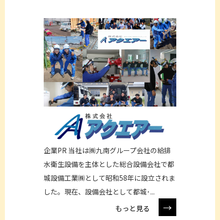
企業PR 当社は㈱九南グループ会社の給排
水衛生設備を主体とした総合設備会社で都
城設備工業㈱として昭和58年に設立されま
した。現在、設備会社として都城･...
→
もっと見る