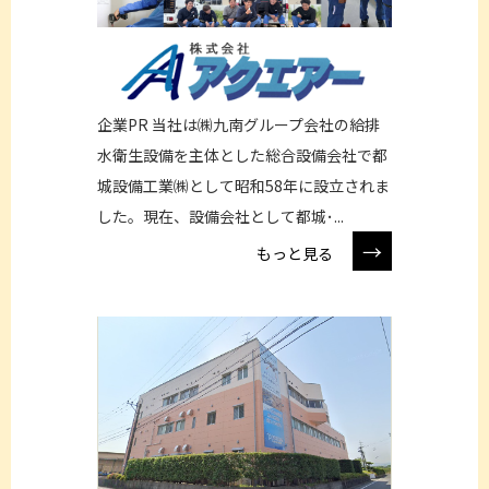
企業PR 当社は㈱九南グループ会社の給排
水衛生設備を主体とした総合設備会社で都
城設備工業㈱として昭和58年に設立されま
した。現在、設備会社として都城･...
→
もっと見る